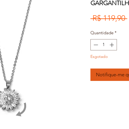
GARGANTILH
 R$ 119,90 
Quantidade
*
Esgotado
Notifique-me q