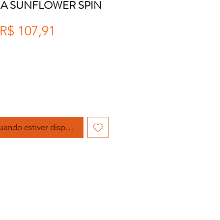
A SUNFLOWER SPIN
Preço
Preço
R$ 107,91
normal
promocional
uando estiver disponível