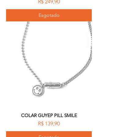
Preço
R$ 249,90
Esgotado
COLAR GUYEP PILL SMILE
Preço
R$ 139,90