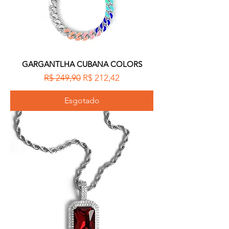
GARGANTLHA CUBANA COLORS
Preço normal
Preço promocional
R$ 249,90
R$ 212,42
Esgotado