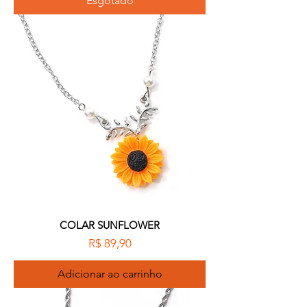
Esgotado
COLAR SUNFLOWER
Preço
R$ 89,90
Adicionar ao carrinho